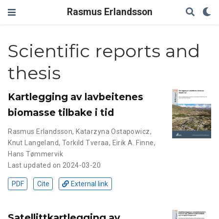
Rasmus Erlandsson
Scientific reports and
thesis
Kartlegging av lavbeitenes
biomasse tilbake i tid
Rasmus Erlandsson
,
Katarzyna Ostapowicz
,
Knut Langeland
,
Torkild Tveraa
,
Eirik A. Finne
,
Hans Tømmervik
Last updated on 2024-03-20
PDF
Cite
External link
Satellittkartlegging av