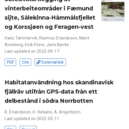
vinterbeiteområder i Fæmund
sijte, Sålekinna-Håmmålsfjellet
og Korssjøen og Feragen-vest
Hans Tømmervik
,
Rasmus Erlandsson
,
Marit
Arneberg
,
Eirik Finne
,
Jarle Bjerke
Last updated on 2022-09-17
PDF
Cite
External link
Habitatanvändning hos skandinavisk
fjällräv utifrån GPS-data från ett
delbestånd i södra Norrbotten
R. Erlandsson
,
H. Rebane
,
A. Angerbjörn
Last updated on 2022-03-11